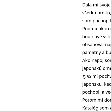
Dala mi svoje
všetko pre t
som pochopil
Podmienkou ná
hodinové vstu
obsahoval náp
pamätný albu
Ako nápoj so
japonskú ome
きぬ mi pochvál
Japonsku, ked
pochopil a ve
Potom mi doni
Katalóg som a