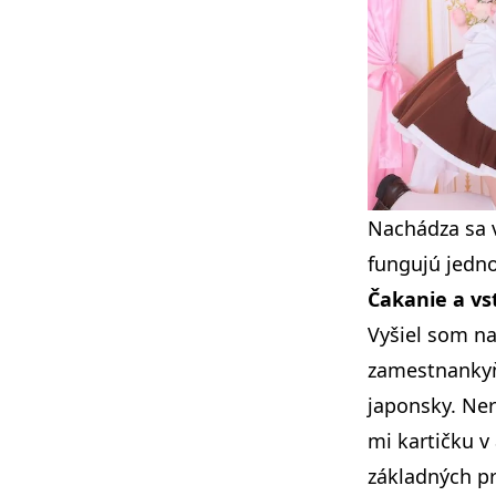
Nachádza sa 
fungujú jedno
Čakanie a vs
Vyšiel som na 
zamestnankyňa
japonsky. Ne
mi kartičku v
základných pr