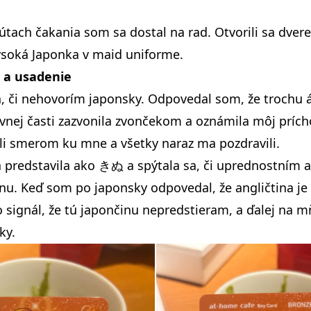
útach čakania som sa dostal na rad. Otvorili sa dvere 
soká Japonka v maid uniforme.
l a usadenie
, či nehovorím japonsky. Odpovedal som, že trochu á
vnej časti zazvonila zvončekom a oznámila môj príc
li smerom ku mne a všetky naraz ma pozdravili.
 predstavila ako
きぬ
a spýtala sa, či uprednostním a
nu. Keď som po japonsky odpovedal, že angličtina je l
 signál, že tú japončinu nepredstieram, a ďalej na m
ky.