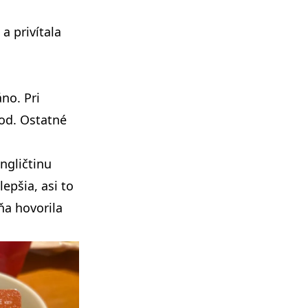
a privítala
no. Pri
hod. Ostatné
ngličtinu
epšia, asi to
ňa hovorila