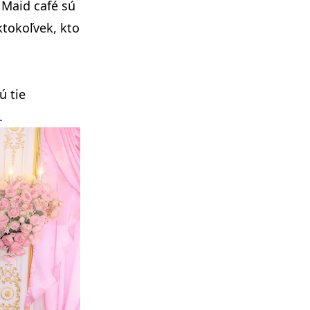
 Maid café sú
tokoľvek, kto
ú tie
.