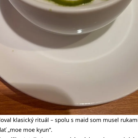
val klasický rituál – spolu s maid som musel rukami
dať „moe moe kyun“.