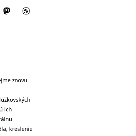
ejme znovu
slúžkovských
ú ich
rálnu
la, kreslenie