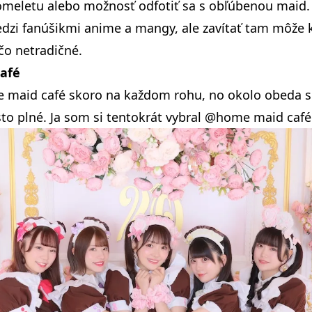
omeletu alebo možnosť odfotiť sa s obľúbenou maid.
dzi fanúšikmi anime a mangy, ale zavítať tam môže k
ečo netradičné.
afé
e maid café skoro na každom rohu, no okolo obeda s
to plné. Ja som si tentokrát vybral
@home maid café