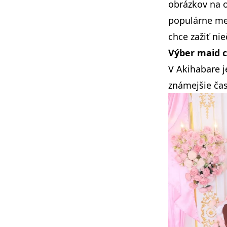
obrázkov na 
populárne me
chce zažiť ni
Výber maid c
V Akihabare j
známejšie čas