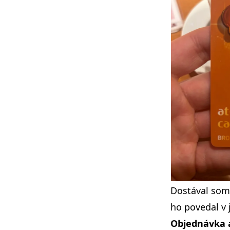
Dostával som 
ho povedal v 
Objednávka a