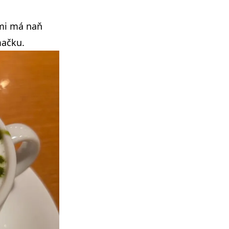
 mi má naň
mačku.