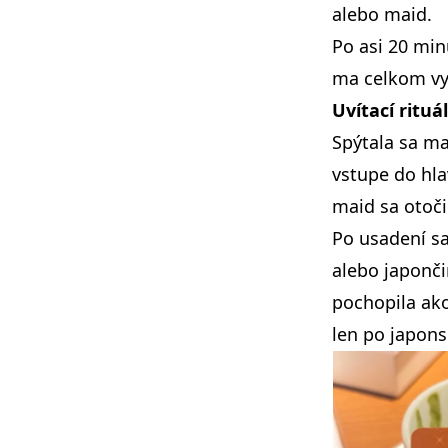
alebo maid.
Po asi 20 min
ma celkom vy
Uvítací rituá
Spýtala sa ma
vstupe do hla
maid sa otoči
Po usadení sa
alebo japonči
pochopila ako
len po japons