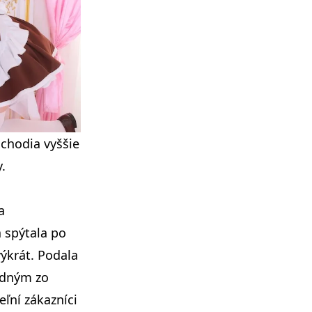
chodia vyššie
.
a
 spýtala po
ýkrát. Podala
Jedným zo
eľní zákazníci