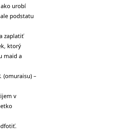
 ako urobí
 ale podstatu
 zaplatiť
k, ktorý
u maid a
 (omuraisu) –
žijem v
šetko
dfotiť.