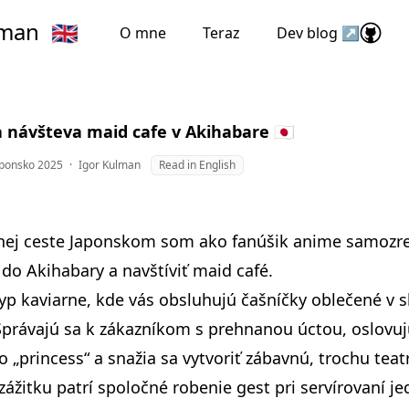
lman
🇬🇧
O mne
Teraz
Dev blog ↗
 návšteva maid cafe v Akihabare 🇯🇵
aponsko 2025
·
Igor Kulman
Read in English
hej ceste Japonskom
som ako fanúšik anime samozr
 do Akihabary a navštíviť maid café.
typ kaviarne, kde vás obsluhujú čašníčky oblečené v 
právajú sa k zákazníkom s prehnanou úctou, oslovuj
o „princess“ a snažia sa vytvoriť zábavnú, trochu teat
ážitku patrí spoločné robenie gest pri servírovaní jed