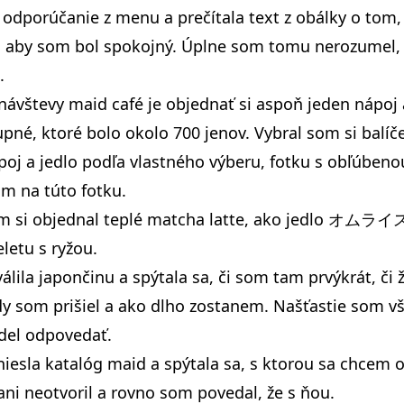
 odporúčanie z menu a prečítala text z obálky o tom,
o, aby som bol spokojný. Úplne som tomu nerozumel,
.
vštevy maid café je objednať si aspoň jeden nápoj a
pné, ktoré bolo okolo 700 jenov. Vybral som si balíče
oj a jedlo podľa vlastného výberu, fotku s obľúbeno
m na túto fotku.
m si objednal teplé matcha latte, ako jedlo オムライス
letu s ryžou.
ila japončinu a spýtala sa, či som tam prvýkrát, či 
y som prišiel a ako dlho zostanem. Našťastie som v
del odpovedať.
esla katalóg maid a spýtala sa, s ktorou sa chcem o
ni neotvoril a rovno som povedal, že s ňou.