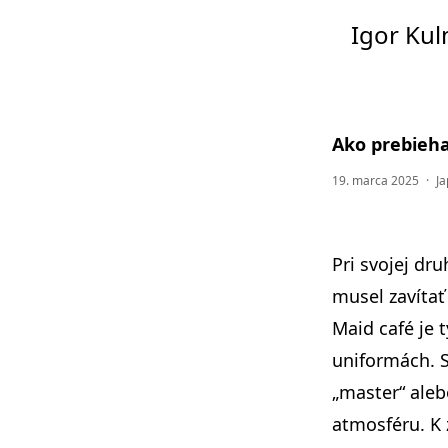
Igor Ku
Ako prebieha
19. marca 2025
·
J
Pri svojej
dru
musel zavítať
Maid café je 
uniformách. S
„master“ aleb
atmosféru. K z