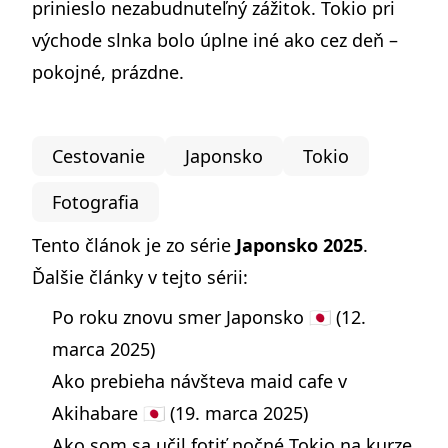
prinieslo nezabudnuteľný zážitok. Tokio pri
východe slnka bolo úplne iné ako cez deň –
pokojné, prázdne.
Cestovanie
Japonsko
Tokio
Fotografia
Tento článok je zo série
Japonsko 2025
.
Ďalšie články v tejto sérii:
Po roku znovu smer Japonsko 🇯🇵
(12.
marca 2025)
Ako prebieha návšteva maid cafe v
Akihabare 🇯🇵
(19. marca 2025)
Ako som sa učil fotiť nočné Tokio na kurze