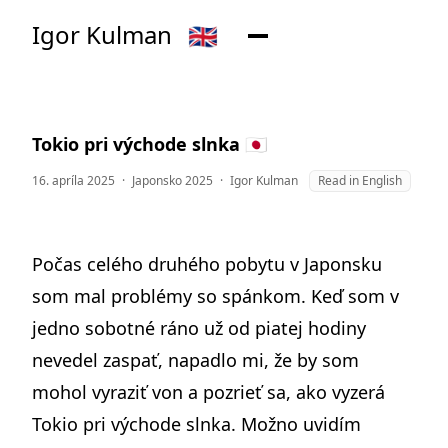
Igor Kulman
🇬🇧
Tokio pri východe slnka 🇯🇵
16. apríla 2025
·
Japonsko 2025
·
Igor Kulman
Read in English
Počas celého
druhého pobytu v Japonsku
som mal problémy so spánkom. Keď som v
jedno sobotné ráno už od piatej hodiny
nevedel zaspať, napadlo mi, že by som
mohol vyraziť von a pozrieť sa, ako vyzerá
Tokio pri východe slnka. Možno uvidím