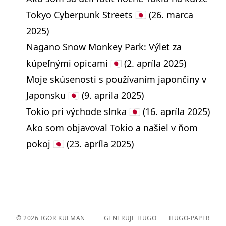
Tokyo Cyberpunk Streets 🇯🇵
(26. marca
2025)
Nagano Snow Monkey Park: Výlet za
kúpeľnými opicami 🇯🇵
(2. apríla 2025)
Moje skúsenosti s používaním japončiny v
Japonsku 🇯🇵
(9. apríla 2025)
Tokio pri východe slnka 🇯🇵
(16. apríla 2025)
Ako som objavoval Tokio a našiel v ňom
pokoj 🇯🇵
(23. apríla 2025)
© 2026
IGOR KULMAN
GENERUJE HUGO️️
HUGO-PAPER