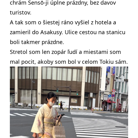
chrám Sensō-ji úplne prázdny, bez davov
turistov.
A tak som o šiestej ráno vyšiel z hotela a
zamieril do Asakusy. Ulice cestou na stanicu
boli takmer prázdne.
Stretol som len zopár ľudí a miestami som
mal pocit, akoby som bol v celom Tokiu sám.