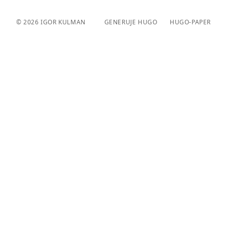
© 2026
IGOR KULMAN
GENERUJE HUGO️️
HUGO-PAPER