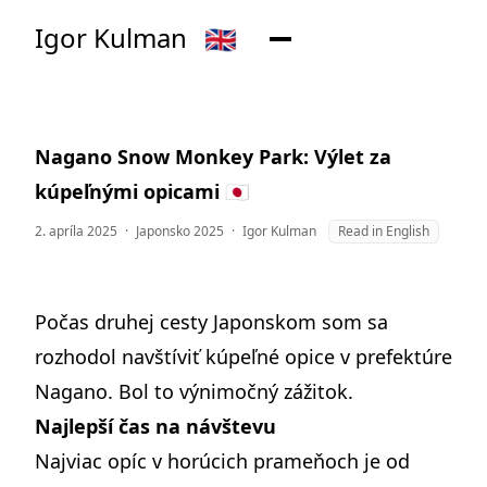
Igor Kulman
🇬🇧
Nagano Snow Monkey Park: Výlet za
kúpeľnými opicami 🇯🇵
2. apríla 2025
·
Japonsko 2025
·
Igor Kulman
Read in English
Počas
druhej cesty Japonskom
som sa
rozhodol navštíviť kúpeľné opice v prefektúre
Nagano. Bol to výnimočný zážitok.
Najlepší čas na návštevu
Najviac opíc v horúcich prameňoch je od