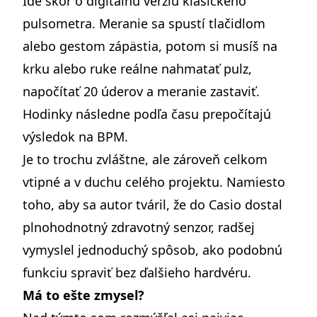
Ide skôr o digitálnu verziu klasického
pulsometra. Meranie sa spustí tlačidlom
alebo gestom zápästia, potom si musíš na
krku alebo ruke reálne nahmatať pulz,
napočítať 20 úderov a meranie zastaviť.
Hodinky následne podľa času prepočítajú
výsledok na BPM.
Je to trochu zvláštne, ale zároveň celkom
vtipné a v duchu celého projektu. Namiesto
toho, aby sa autor tváril, že do Casio dostal
plnohodnotný zdravotný senzor, radšej
vymyslel jednoduchý spôsob, ako podobnú
funkciu spraviť bez ďalšieho hardvéru.
Má to ešte zmysel?