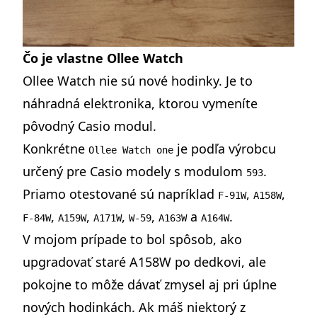
Čo je vlastne Ollee Watch
Ollee Watch nie sú nové hodinky. Je to
náhradná elektronika, ktorou vymeníte
pôvodný Casio modul.
Konkrétne
je podľa výrobcu
Ollee Watch one
určený pre Casio modely s modulom
.
593
Priamo otestované sú napríklad
,
,
F-91W
A158W
,
,
,
,
a
.
F-84W
A159W
A171W
W-59
A163W
A164W
V mojom prípade to bol spôsob, ako
upgradovať staré A158W po dedkovi, ale
pokojne to môže dávať zmysel aj pri úplne
nových hodinkách. Ak máš niektorý z