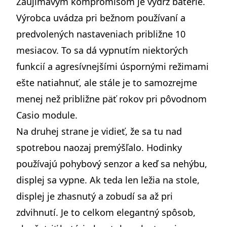
Zaujímavým kompromisom je výdrž batérie.
Výrobca uvádza pri bežnom používaní a
predvolených nastaveniach približne 10
mesiacov. To sa dá vypnutím niektorých
funkcií a agresívnejšími úspornými režimami
ešte natiahnuť, ale stále je to samozrejme
menej než približne päť rokov pri pôvodnom
Casio module.
Na druhej strane je vidieť, že sa tu nad
spotrebou naozaj premýšľalo. Hodinky
používajú pohybový senzor a keď sa nehýbu,
displej sa vypne. Ak teda len ležia na stole,
displej je zhasnutý a zobudí sa až pri
zdvihnutí. Je to celkom elegantný spôsob,