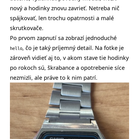
nový a hodinky znovu zavrieť. Netreba nič
spájkovať, len trochu opatrnosti a malé
skrutkovače.
Po prvom zapnutí sa zobrazí jednoduché
, čo je taký príjemný detail. Na fotke je
hello
zároveň vidieť aj to, v akom stave tie hodinky
po rokoch sú, škrabance a opotrebenie síce
nezmizli, ale práve to k nim patrí.