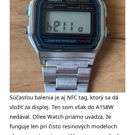
Súčasťou balenia je aj NFC tag, ktorý sa dá
vložiť za displej. Ten som však do A158W
nedával. Ollee Watch priamo uvádza, že
funguje len pri čisto resinových modeloch