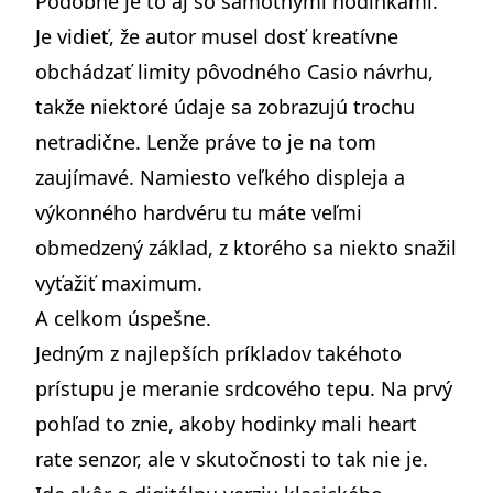
Podobné je to aj so samotnými hodinkami.
Je vidieť, že autor musel dosť kreatívne
obchádzať limity pôvodného Casio návrhu,
takže niektoré údaje sa zobrazujú trochu
netradične. Lenže práve to je na tom
zaujímavé. Namiesto veľkého displeja a
výkonného hardvéru tu máte veľmi
obmedzený základ, z ktorého sa niekto snažil
vyťažiť maximum.
A celkom úspešne.
Jedným z najlepších príkladov takéhoto
prístupu je meranie srdcového tepu. Na prvý
pohľad to znie, akoby hodinky mali heart
rate senzor, ale v skutočnosti to tak nie je.