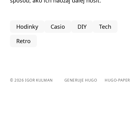
spôsob, ako ich naozaj ďalej nosiť.
Hodinky
Casio
DIY
Tech
Retro
© 2026
IGOR KULMAN
GENERUJE HUGO️️
HUGO-PAPER