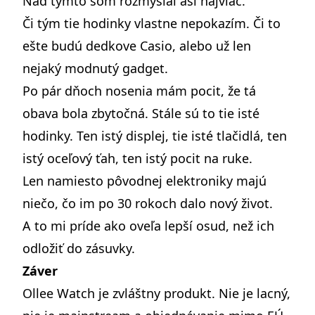
Nad týmto som rozmýšľal asi najviac.
Či tým tie hodinky vlastne nepokazím. Či to
ešte budú dedkove Casio, alebo už len
nejaký modnutý gadget.
Po pár dňoch nosenia mám pocit, že tá
obava bola zbytočná. Stále sú to tie isté
hodinky. Ten istý displej, tie isté tlačidlá, ten
istý oceľový ťah, ten istý pocit na ruke.
Len namiesto pôvodnej elektroniky majú
niečo, čo im po 30 rokoch dalo nový život.
A to mi príde ako oveľa lepší osud, než ich
odložiť do zásuvky.
Záver
Ollee Watch je zvláštny produkt. Nie je lacný,