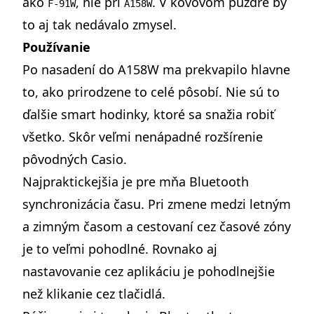
ako
, nie pri
. V kovovom puzdre by
F-91W
A158W
to aj tak nedávalo zmysel.
Používanie
Po nasadení do A158W ma prekvapilo hlavne
to, ako prirodzene to celé pôsobí. Nie sú to
ďalšie smart hodinky, ktoré sa snažia robiť
všetko. Skôr veľmi nenápadné rozšírenie
pôvodných Casio.
Najpraktickejšia je pre mňa Bluetooth
synchronizácia času. Pri zmene medzi letným
a zimným časom a cestovaní cez časové zóny
je to veľmi pohodlné. Rovnako aj
nastavovanie cez aplikáciu je pohodlnejšie
než klikanie cez tlačidlá.