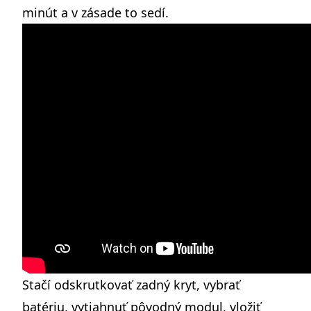
minút a v zásade to sedí.
Stačí odskrutkovať zadný kryt, vybrať
batériu, vytiahnuť pôvodný modul, vložiť