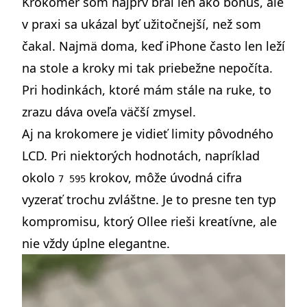
Krokomer som najprv bral len ako bonus, ale
v praxi sa ukázal byť užitočnejší, než som
čakal. Najmä doma, keď iPhone často len leží
na stole a kroky mi tak priebežne nepočíta.
Pri hodinkách, ktoré mám stále na ruke, to
zrazu dáva oveľa väčší zmysel.
Aj na krokomere je vidieť limity pôvodného
LCD. Pri niektorých hodnotách, napríklad
okolo
krokov, môže úvodná cifra
7 595
vyzerať trochu zvláštne. Je to presne ten typ
kompromisu, ktorý Ollee rieši kreatívne, ale
nie vždy úplne elegantne.