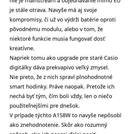
nie je mainstream a objednávanie mimo EÚ
je stále otrava. Navyše má aj svoje
kompromisy, či už vo výdrži batérie oproti
pôvodnému modulu, alebo v tom, že
niektoré funkcie musia fungovať dosť
kreatívne.
Napriek tomu ako upgrade pre staré Casio
digitálky dáva prekvapivo veľký zmysel.
Nie preto, že z nich spraví plnohodnotné
smart hodinky. Práve naopak. Pretože ich
nechá byť tým, čím boli vždy, len o niečo
použiteľnejšími pre dnešok.
V prípade týchto A158W to navyše nepôsobí
ako znehodnotenie. Skôr ako rozumný