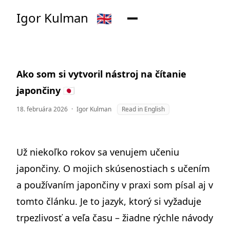
Igor Kulman
🇬🇧
Ako som si vytvoril nástroj na čítanie
japončiny 🇯🇵
18. februára 2026
·
Igor Kulman
Read in English
Už niekoľko rokov sa venujem učeniu
japončiny. O mojich skúsenostiach s učením
a používaním japončiny v praxi som písal aj v
tomto článku
. Je to jazyk, ktorý si vyžaduje
trpezlivosť a veľa času – žiadne rýchle návody