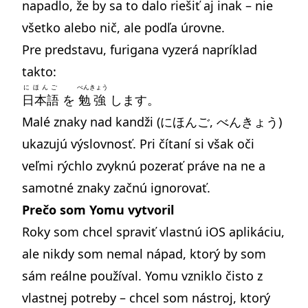
napadlo, že by sa to dalo riešiť aj inak – nie
všetko alebo nič, ale podľa úrovne.
Pre predstavu, furigana vyzerá napríklad
takto:
にほんご
べんきょう
日本語
を
勉強
します。
Malé znaky nad kandži (にほんご, べんきょう)
ukazujú výslovnosť. Pri čítaní si však oči
veľmi rýchlo zvyknú pozerať práve na ne a
samotné znaky začnú ignorovať.
Prečo som Yomu vytvoril
Roky som chcel spraviť vlastnú iOS aplikáciu,
ale nikdy som nemal nápad, ktorý by som
sám reálne používal. Yomu vzniklo čisto z
vlastnej potreby – chcel som nástroj, ktorý