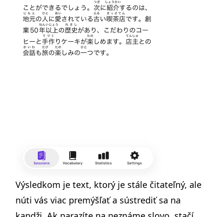
Výsledkom je text, ktorý je stále čitateľný, ale
núti vás viac premýšľať a sústrediť sa na
kandži. Ak narazíte na neznáme slovo, stačí