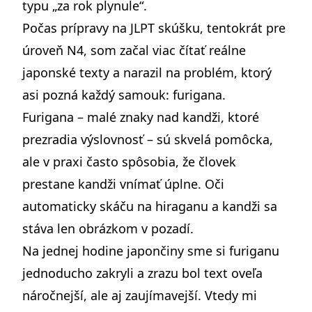
typu „za rok plynule“.
Počas prípravy na
JLPT skúšku
, tentokrát pre
úroveň N4, som začal viac čítať reálne
japonské texty a narazil na problém, ktorý
asi pozná každý samouk: furigana.
Furigana – malé znaky nad kandži, ktoré
prezradia výslovnosť – sú skvelá pomôcka,
ale v praxi často spôsobia, že človek
prestane kandži vnímať úplne. Oči
automaticky skáču na hiraganu a kandži sa
stáva len obrázkom v pozadí.
Na jednej hodine japončiny sme si furiganu
jednoducho zakryli a zrazu bol text oveľa
náročnejší, ale aj zaujímavejší. Vtedy mi