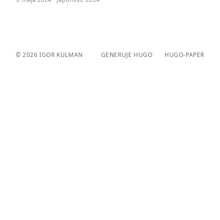
© 2026
IGOR KULMAN
GENERUJE HUGO️️
HUGO-PAPER