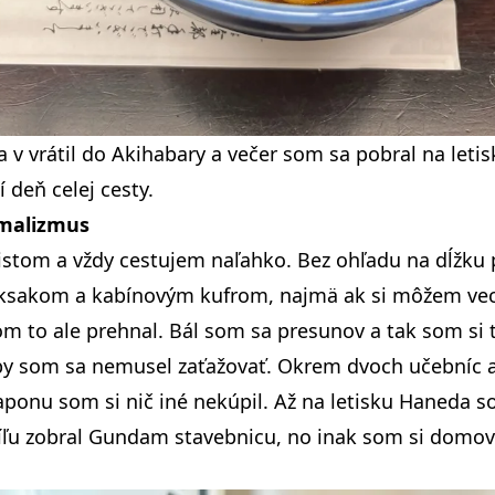
v vrátil do Akihabary a večer som sa pobral na letis
 deň celej cesty.
imalizmus
stom a vždy cestujem naľahko. Bez ohľadu na dĺžku 
uksakom a kabínovým kufrom, najmä ak si môžem veci
m to ale prehnal. Bál som sa presunov a tak som si 
by som sa nemusel zaťažovať. Okrem dvoch učebníc 
onu som si nič iné nekúpil. Až na letisku Haneda s
íľu zobral Gundam stavebnicu, no inak som si domov