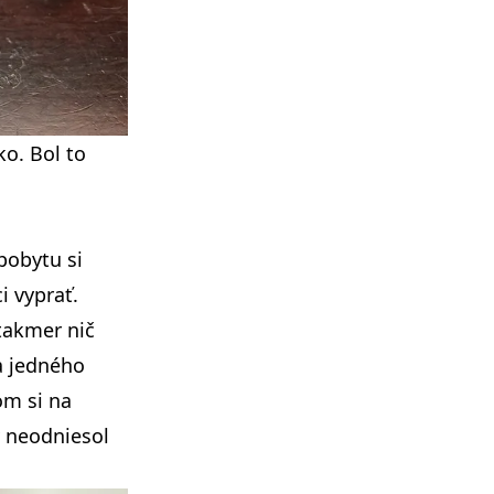
ko. Bol to
pobytu si
 vyprať.
takmer nič
a jedného
om si na
 neodniesol