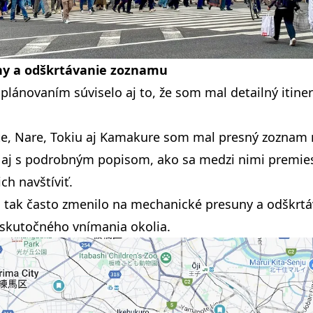
ny a odškrtávanie zoznamu
lánovaním súviselo aj to, že som mal detailný itine
te
,
Nare
,
Tokiu
aj Kamakure som mal presný zoznam m
 aj s podrobným popisom, ako sa medzi nimi premies
ch navštíviť.
a tak často zmenilo na mechanické presuny a odškrtá
skutočného vnímania okolia.