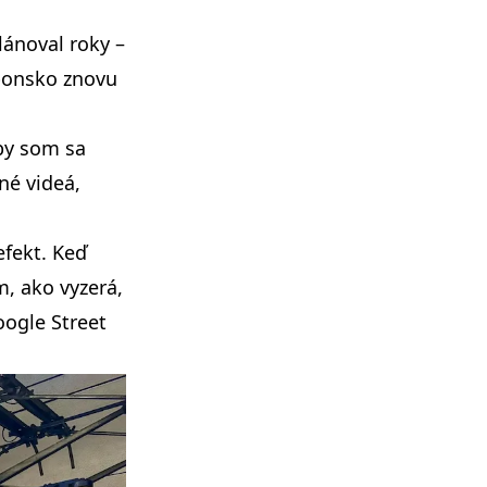
ánoval roky –
aponsko znovu
by som sa
né videá,
efekt. Keď
m, ako vyzerá,
oogle Street