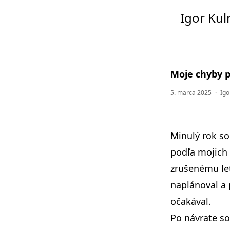
Igor Ku
Moje chyby pr
5. marca 2025
·
Igo
Minulý rok so
podľa mojich
zrušenému let
naplánoval a 
očakával.
Po návrate so