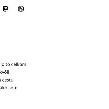
lo to celkom
kvôli
m cestu
, ako som