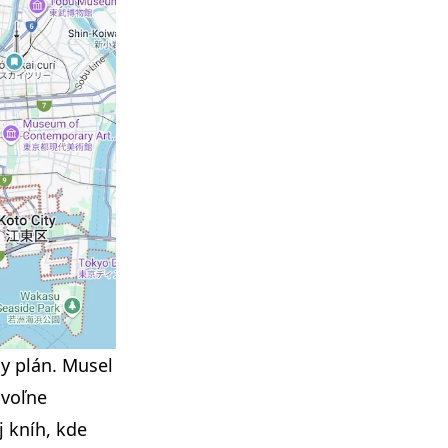
y plán. Musel
 voľne
j kníh, kde