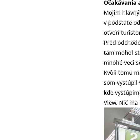
Očakávania 
Mojim hlavný
v podstate od
otvorí turist
Pred odchodo
tam mohol str
mnohé veci s
Kvôli tomu mi
som vystúpil
kde vystúpim,
View. Nič ma 