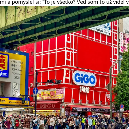
mi a pomyslel si: “To je všetko? Veď som to už videl v