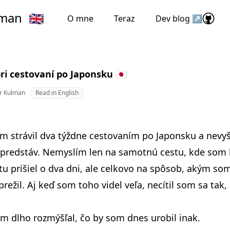
lman
🇬🇧
O mne
Teraz
Dev blog ↗
i cestovaní po Japonsku 🇯🇵
r Kulman
Read in English
m strávil
dva týždne cestovaním po Japonsku
a nevyš
 predstáv. Nemyslím len na samotnú cestu, kde som
u prišiel o dva dni
, ale celkovo na spôsob, akým so
prežil. Aj keď som toho videl veľa, necítil som sa tak
m dlho rozmýšľal, čo by som dnes urobil inak.