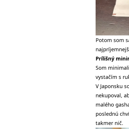
Potom som sa 
najpríjemnejší
Prílišný min
Som minimali
vystačím s r
V Japonsku so
nekupoval, a
malého gashap
poslednú chv
takmer nič.