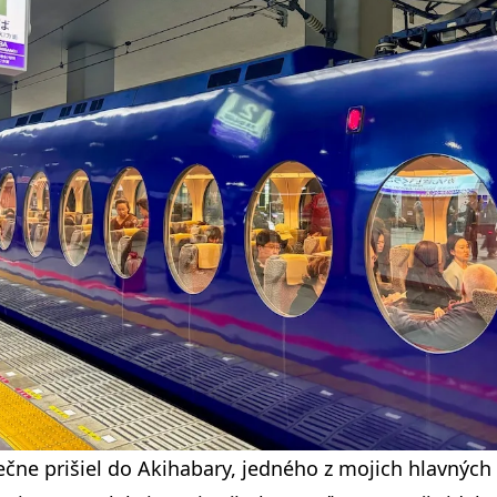
ne prišiel do Akihabary, jedného z mojich hlavných c