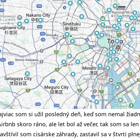
jviac som si užil posledný deň, keď som nemal žiadn
irbnb skoro ráno, ale let bol až večer, tak som sa len
vštívil som cisárske záhrady, zastavil sa v štvrti plne