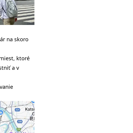
rár na skoro
iest, ktoré
tniť a v
vanie