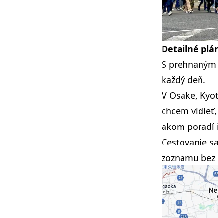
Detailné plá
S prehnaným p
každý deň.
V
Osake
,
Kyo
chcem vidieť,
akom poradí i
Cestovanie s
zoznamu bez 