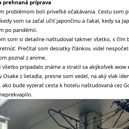
a prehnaná príprava
m problémom boli priveľké očakávania. Cestu som pl
kedy som sa začal učiť japončinu a čakal, kedy sa J
om po pandémii.
m som si detailne naštudoval takmer všetko, s čím 
etnúť. Prečítal som desiatky článkov, videl nespočet
om poznal z anime.
 všetko pripadalo známe a stratil sa akýkoľvek wow 
 v
Osake
z lietadla, presne som vedel, na aký vlak ide
 ako bude vyzerať cesta k hotelu naštudovaná cez G
neprekvapilo.