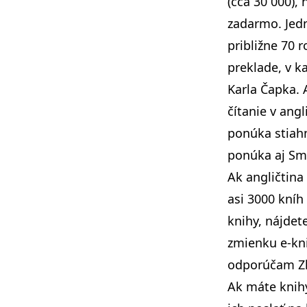
(cca 30 000), 
zadarmo. Jedn
približne 70 
preklade, v k
Karla Čapka. 
čítanie v angl
ponúka stiah
ponúka aj Sm
Ak angličtina
asi 3000 kníh
knihy, nájdet
zmienku
e-kn
odporúčam
Z
Ak máte knih