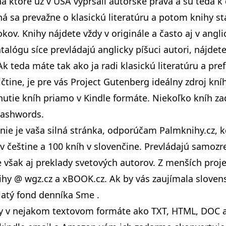
na ktoré už v USA vypršali autorské práva a sú teda k 
á sa prevažne o klasickú literatúru a potom knihy st
rokov. Knihy nájdete vždy v originále a často aj v ang
atalógu síce prevládajú anglicky píšuci autori, nájdet
Ak teda máte tak ako ja radi klasickú literatúru a pre
ičtine, je pre vás Project Gutenberg ideálny zdroj kní
nutie kníh priamo v Kindle formáte. Niekoľko kníh z
ashwords.
 nie je vaša silná stránka, odporúčam
Palmknihy.cz
, 
 v češtine a 100 kníh v slovenčine. Prevládajú samoz
e však aj preklady svetových autorov. Z menších proje
ihy @ wgz.cz
a
xBOOK.cz
. Ak by vás zaujímala sloven
latý fond denníka Sme
.
y v nejakom textovom formáte ako TXT, HTML, DOC a 