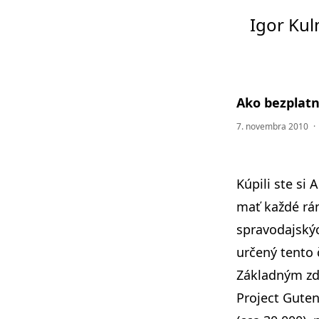
Igor Ku
Ako bezplatn
7. novembra 2010
·
Kúpili ste si
mať každé rán
spravodajskýc
určený tento 
Základným zd
Project Gute