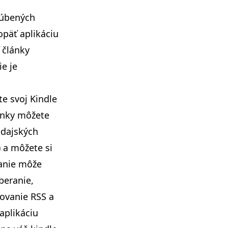
ľúbených
päť aplikáciu
 články
ie je
te svoj Kindle
ánky môžete
odajských
 a môžete si
ranie môže
beranie,
covanie RSS a
aplikáciu