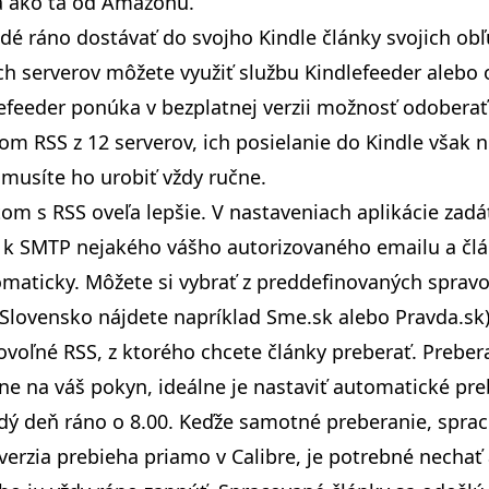
a ako tá od Amazonu.
dé ráno dostávať do svojho Kindle články svojich ob
ch serverov môžete využiť službu
Kindlefeeder
alebo o
lefeeder ponúka v bezplatnej verzii možnosť odoberať
om RSS z 12 serverov, ich posielanie do Kindle však n
musíte ho urobiť vždy ručne.
 tom s RSS oveľa lepšie. V nastaveniach aplikácie zadá
e k SMTP nejakého vášho autorizovaného emailu a čl
maticky. Môžete si vybrať z preddefinovaných sprav
 Slovensko nájdete napríklad Sme.sk alebo Pravda.sk)
ovoľné RSS, z ktorého chcete články preberať. Prebe
ne na váš pokyn, ideálne je nastaviť automatické pre
dý deň ráno o 8.00. Keďže samotné preberanie, spra
erzia prebieha priamo v Calibre, je potrebné nechať 