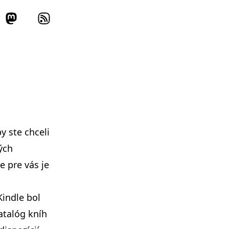
y ste chceli
ých
e pre vás je
indle bol
atalóg kníh