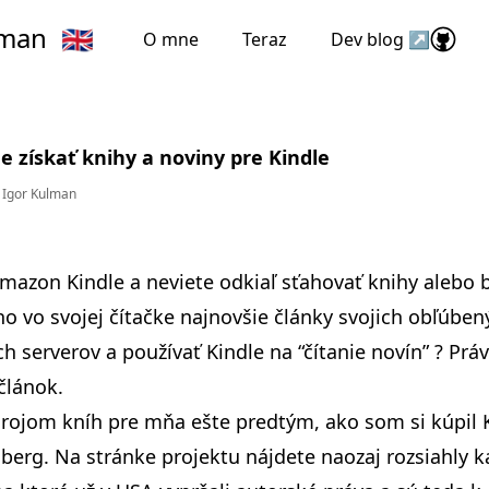
lman
🇬🇧
O mne
Teraz
Dev blog ↗
e získať knihy a noviny pre Kindle
Igor Kulman
 Amazon Kindle a neviete odkiaľ sťahovať knihy alebo b
o vo svojej čítačke najnovšie články svojich obľúben
h serverov a používať Kindle na “čítanie novín” ? Práv
článok.
rojom kníh pre mňa ešte predtým, ako som si kúpil K
nberg
. Na stránke projektu nájdete naozaj rozsiahly k