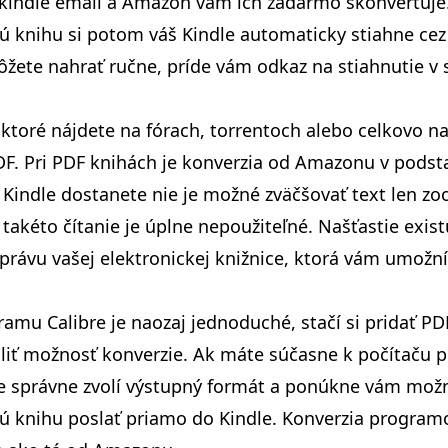
 kindle email a Amazon vám ich zadarmo skonvertuje
 knihu si potom váš Kindle automaticky stiahne cez 
ôžete nahrať ručne, príde vám odkaz na stiahnutie v
 ktoré nájdete na fórach, torrentoch alebo celkovo na
F. Pri PDF knihách je konverzia od Amazonu v podsta
 Kindle dostanete nie je možné zväčšovať text len z
akéto čítanie je úplne nepoužiteľné. Našťastie exis
správu vašej elektronickej knižnice, ktorá vám umožní
ramu Calibre je naozaj jednoduché, stačí si pridať PD
oliť možnosť konverzie. Ak máte súčasne k počítaču p
re správne zvolí výstupný formát a ponúkne vám mož
ú knihu poslať priamo do Kindle. Konverzia programo