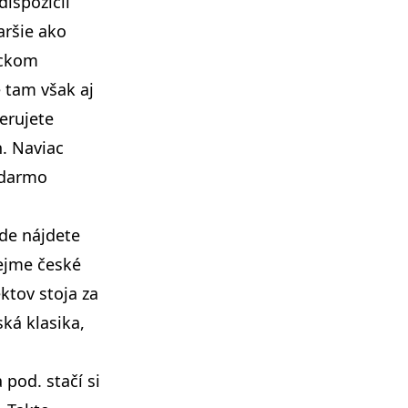
dispozícií
aršie ako
lickom
e tam však aj
ferujete
h. Naviac
adarmo
kde nájdete
rejme české
ktov stoja za
ská klasika,
pod. stačí si