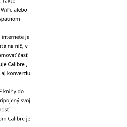
. Takto
WiFi, alebo
 spätnom
 internete je
te na nič, v
oomovať časť
tuje
Calibre
,
 aj konverziu
F knihy do
ripojený svoj
nosť
m Calibre je