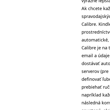
výrazne lepši
Ak chcete kaž
spravodajský
Calibre. Kind
prostredníctv
automatické, 
Calibre je na
email a údaj
dostávať auto
serverov (pre
definovať ľub
prebiehať ruč
napríklad kaž
následná konv