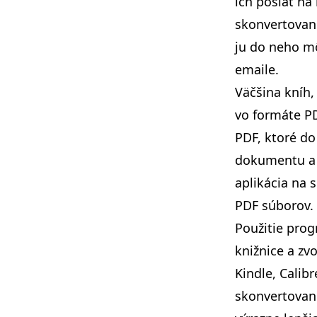
ich poslať na
skonvertovanú
ju do neho m
emaile.
Väčšina kníh,
vo formáte PD
PDF, ktoré do
dokumentu a t
aplikácia na 
PDF súborov.
Použitie prog
knižnice a zv
Kindle, Calib
skonvertovan