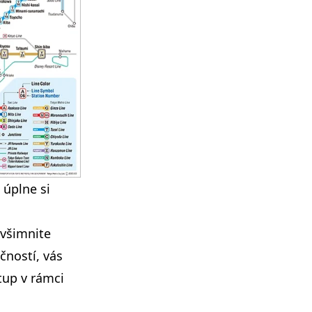
, úplne si
 všimnite
čností, vás
tup v rámci