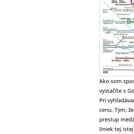
Ako som spo
vystačíte s G
Pri vyhľadáva
cenu. Tým, že
prestup medzi
liniek tej iste