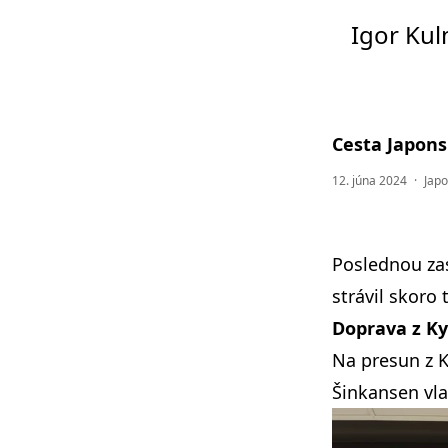
Igor Ku
Cesta Japonsk
12. júna 2024
·
Jap
Poslednou za
strávil skoro
Doprava z K
Na presun z K
Šinkansen vla