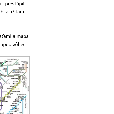
l, prestúpil
hi a až tam
osťami a mapa
 mapou vôbec