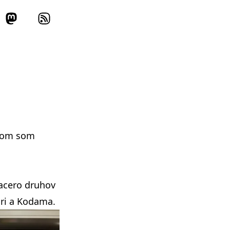
orom som
iacero druhov
ari a Kodama.