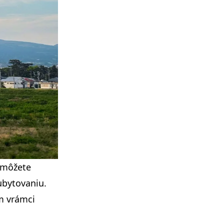
, môžete
ubytovaniu.
m vrámci