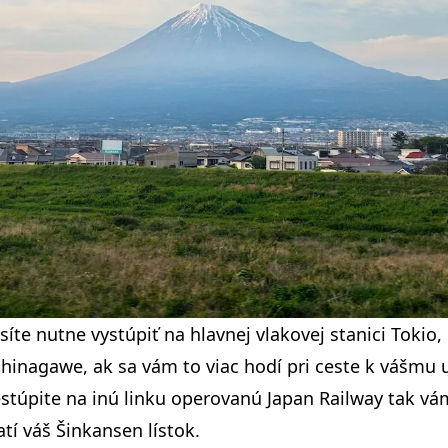
íte nutne vystúpiť na hlavnej vlakovej stanici Tokio
 Shinagawe, ak sa vám to viac hodí pri ceste k vášmu 
stúpite na inú linku operovanú Japan Railway tak vá
atí váš Šinkansen lístok.