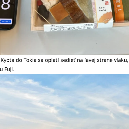
 Kyota do Tokia sa oplatí sedieť na ľavej strane vlaku,
u Fuji.