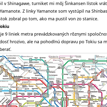
il v Shinagawe, turniket mi môj Šinkansen lístok vráti
Yamanote. Z linky Yamanote som vystúpil na Shinbas
ístok zobral po tom, ako ma pustil von zo stanice.
Tokiu
uje 9 liniek metra prevádzkovaných rôznymi spoločn
 dosť hrozivo, ale na pohodlnú dopravu po Tokiu sa
berať.