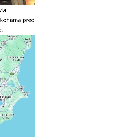
via.
-Yokohama pred
o.