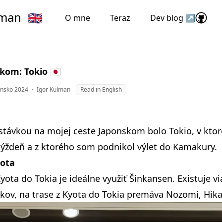
lman
🇬🇧
O mne
Teraz
Dev blog ↗
om: Tokio 🇯🇵
onsko 2024
·
Igor Kulman
Read in English
stávkou na
mojej ceste Japonskom
bolo Tokio, v kt
 týždeň a z ktorého som podnikol výlet do Kamakury.
yota
yota do Tokia je ideálne využiť Šinkansen. Existuje v
kov, na trase z Kyota do Tokia premáva Nozomi, Hik