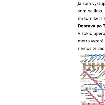
Ja som vystúp
som na linku 
mi turniket l
Doprava po 
V Tokiu oper
metra vyzerá
nemusíte zao