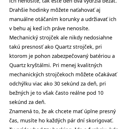
ich nenosíte, tak ešte deň dva vydržia bežať.
Drahšie hodinky môžete naťahovať aj
manuálne otáčaním korunky a udržiavať ich
v behu aj keď ich práve nenosíte.
Mechanický strojček ale nikdy nedosiahne
takú presnosť ako Quartz strojček, pri
ktorom je pohon zabezpečovaný batériou a
Quartz kryštálmi. Pri menej kvalitných
mechanických strojčekoch môžete očakávať
odchýlku viac ako 30 sekúnd za deň, pri
bežných je to však často reálne pod 10
sekúnd za deň.
Znamená to, že ak chcete mať úplne presný
čas, musíte ho každých pár dní skorigovať.