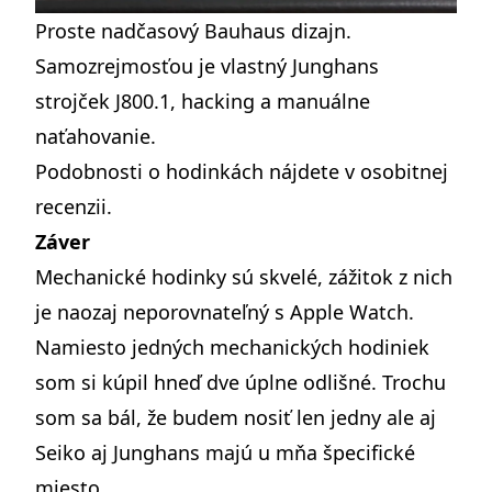
Proste nadčasový Bauhaus dizajn.
Samozrejmosťou je vlastný Junghans
strojček J800.1, hacking a manuálne
naťahovanie.
Podobnosti o hodinkách nájdete v
osobitnej
recenzii
.
Záver
Mechanické hodinky sú skvelé, zážitok z nich
je naozaj neporovnateľný s Apple Watch.
Namiesto jedných mechanických hodiniek
som si kúpil hneď dve úplne odlišné. Trochu
som sa bál, že budem nosiť len jedny ale aj
Seiko aj Junghans majú u mňa špecifické
miesto.