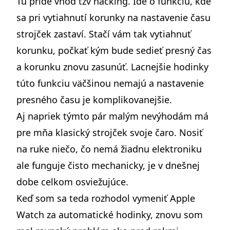
Tu príde vhod tzv hacking. Ide o funkciu, kde
sa pri vytiahnutí korunky na nastavenie času
strojček zastaví. Stačí vám tak vytiahnuť
korunku, počkať kým bude sedieť presný čas
a korunku znovu zasunúť. Lacnejšie hodinky
túto funkciu väčšinou nemajú a nastavenie
presného času je komplikovanejšie.
Aj napriek týmto pár malým nevýhodám má
pre mňa klasický strojček svoje čaro. Nosiť
na ruke niečo, čo nemá žiadnu elektroniku
ale funguje čisto mechanicky, je v dnešnej
dobe celkom osviežujúce.
Keď som sa teda rozhodol vymeniť Apple
Watch za automatické hodinky, znovu som