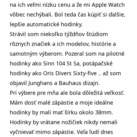
na ich veľmi nízku cenu a že mi Apple Watch
vôbec nechýbali. Bol teda čas kúpiť si ďalšie,
lepšie automatické hodinky.
Strávil som niekoľko týždňov štúdiom
rôznych značiek a ich modelov, histórie a
samotným výberom. Pozeral som na pilotné
hodinky ako
Sinn 104 St Sa
, potápačské
hodinky ako
Oris Divers Sixty-five
.. až som
objavil Junghans a Bauhaus dizajn.
Pri výbere pre mňa ale bola dôležitá veľkosť.
Mám dosť malé zápästie a moje ideálne
hodinky by mali mať šírku okolo 38mm.
Hodinky by vrátane nožičiek nikdy nemali
vyčnievať mimo zápästie. Veľa ľudí dnes