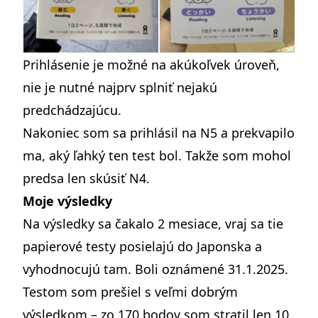
Prihlásenie je možné na akúkoľvek úroveň,
nie je nutné najprv splniť nejakú
predchádzajúcu.
Nakoniec som sa prihlásil na N5 a prekvapilo
ma, aký ľahký ten test bol. Takže som mohol
predsa len skúsiť N4.
Moje výsledky
Na výsledky sa čakalo 2 mesiace, vraj sa tie
papierové testy posielajú do Japonska a
vyhodnocujú tam. Boli oznámené 31.1.2025.
Testom som prešiel s veľmi dobrým
výsledkom – zo 170 bodov som stratil len 10,