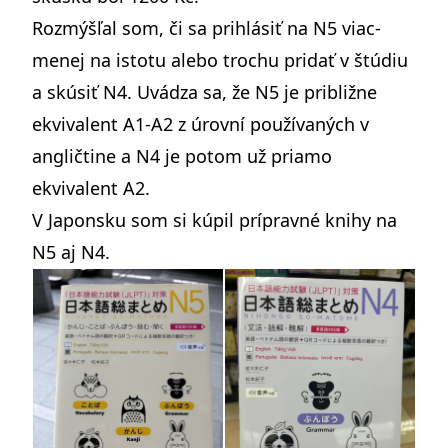
Rozmýšľal som, či sa prihlásiť na N5 viac-
menej na istotu alebo trochu pridať v štúdiu
a skúsiť N4. Uvádza sa, že N5 je približne
ekvivalent A1-A2 z úrovní používaných v
angličtine a N4 je potom už priamo
ekvivalent A2.
V Japonsku som si kúpil prípravné knihy na
N5 aj N4.