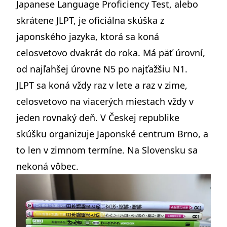
Japanese Language Proficiency Test
, alebo
skrátene JLPT, je oficiálna skúška z
japonského jazyka, ktorá sa koná
celosvetovo dvakrát do roka. Má päť úrovní,
od najľahšej úrovne N5 po najťažšiu N1.
JLPT sa koná vždy raz v lete a raz v zime,
celosvetovo na viacerých miestach vždy v
jeden rovnaký deň. V Českej republike
skúšku organizuje
Japonské centrum Brno
, a
to len v zimnom termíne. Na Slovensku sa
nekoná vôbec.