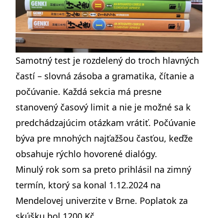
Samotný test je rozdelený do troch hlavných
častí – slovná zásoba a gramatika, čítanie a
počúvanie. Každá sekcia má presne
stanovený časový limit a nie je možné sa k
predchádzajúcim otázkam vrátiť. Počúvanie
býva pre mnohých najťažšou časťou, keďže
obsahuje rýchlo hovorené dialógy.
Minulý rok som sa preto prihlásil na zimný
termín, ktorý sa konal 1.12.2024 na
Mendelovej univerzite v Brne. Poplatok za
skúšku bol 1200 Kč.