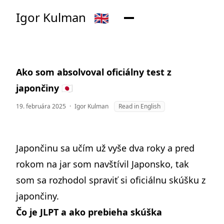
Igor Kulman
🇬🇧
Ako som absolvoval oficiálny test z
japončiny 🇯🇵
19. februára 2025
·
Igor Kulman
Read in English
Japončinu sa učím už vyše dva roky a pred
rokom na jar som
navštívil Japonsko
, tak
som sa rozhodol spraviť si oficiálnu skúšku z
japončiny.
Čo je JLPT a ako prebieha skúška